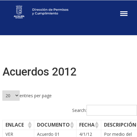
Skip
to
Permisos y
content
Cumplimiento
–
Alcaldía
de
Panamá
Acuerdos 2012
entries per page
Search:
ENLACE
DOCUMENTO
FECHA
DESCRIPCIÓN
VER
Acuerdo 01
4/1/12
Por medio del